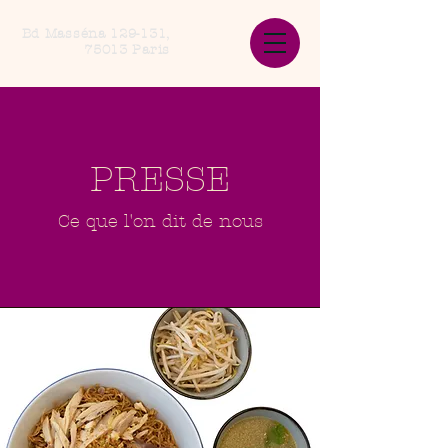
Bd Masséna 129-131,
75013 Paris
PRESSE
Ce que l'on dit de nous